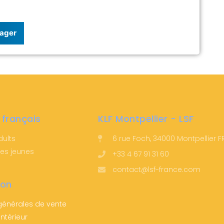
ager
 français
KLF Montpellier - LSF
dults
6 rue Foch, 34000 Montpellier 
les jeunes
+33 4 67 91 31 60
contact@lsf-france.com
ion
générales de vente
ntérieur