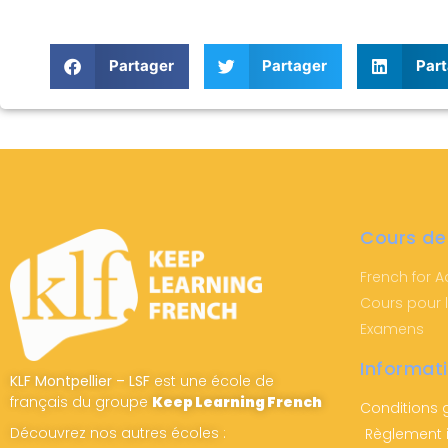
Partager
Partager
Part
Cours de
French for A
Cours pour 
Examens
Informat
KLF Montpellier – LSF
est une école de
français du groupe
Keep Learning French
Conditions 
Découvrez nos autres écoles :
Règlement i