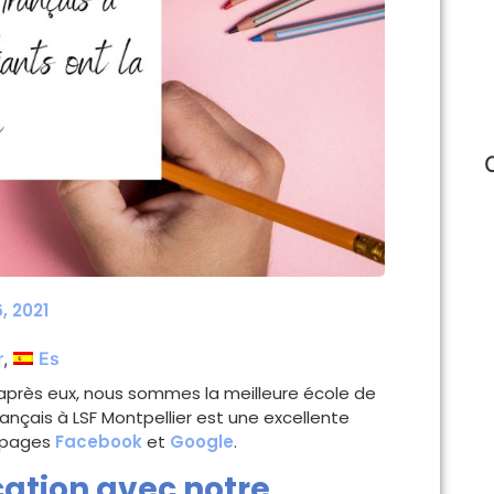
, 2021
r
Es
D’après eux, nous sommes la meilleure école de
rançais à LSF Montpellier est une excellente
s pages
Facebook
et
Google
.
cation avec notre