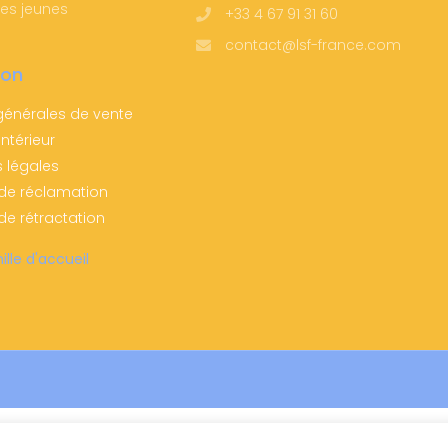
les jeunes
+33 4 67 91 31 60
contact@lsf-france.com
ion
générales de vente
ntérieur
s légales
 de réclamation
de rétractation
ille d'accueil
En
Fr
Es