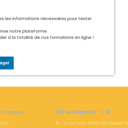
s les informations nécessaires pour tester
onne notre plateforme
éder à la totalité de nos formations en ligne !
ager
 français
KLF Montpellier - LSF
dults
6 rue Foch, 34000 Montpellier 