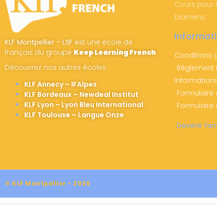
Cours pour 
Examens
Informat
KLF Montpellier – LSF
est une école de
français du groupe
Keep Learning French
Conditions 
Découvrez nos autres écoles :
Règlement i
Information
KLF Annecy – IFAlpes
Formulaire
KLF Bordeaux – Newdeal Institut
KLF Lyon – Lyon Bleu International
Formulaire 
KLF Toulouse – Langue Onze
Devenir fam
© KLF Montpellier - 2026