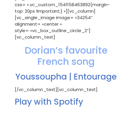
css= ».vc_custom_1541158463892{margin-
top: 20px !important;} »][vc_column]
[vc_single_image image= »34254″
alignment= »center »
style= »vc_box_outline_circle_2″]
[vc_column_text]
Dorian’s favourite
French song
Youssoupha | Entourage
[/vc_column_text][vc_column_text]
Play with Spotify