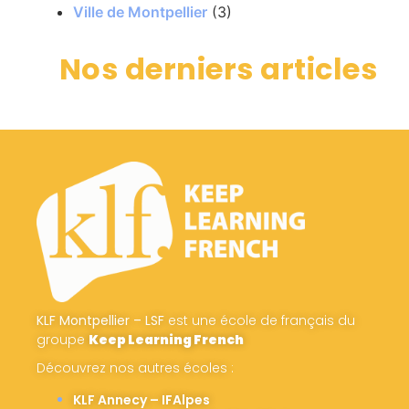
Ville de Montpellier
(3)
Nos derniers articles
KLF Montpellier – LSF
est une école de français du
groupe
Keep Learning French
Découvrez nos autres écoles :
KLF Annecy – IFAlpes