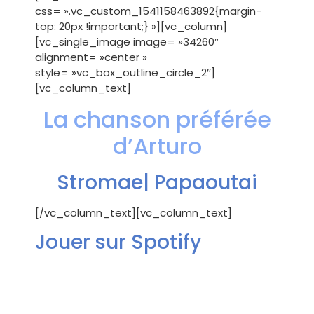
css= ».vc_custom_1541158463892{margin-
top: 20px !important;} »][vc_column]
[vc_single_image image= »34260″
alignment= »center »
style= »vc_box_outline_circle_2″]
[vc_column_text]
La chanson préférée
d’Arturo
Stromae| Papaoutai
[/vc_column_text][vc_column_text]
Jouer sur Spotify