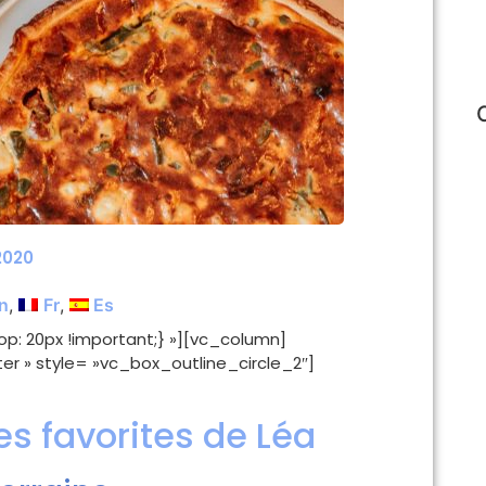
 2020
n
Fr
Es
: 20px !important;} »][vc_column]
r » style= »vc_box_outline_circle_2″]
es favorites de Léa