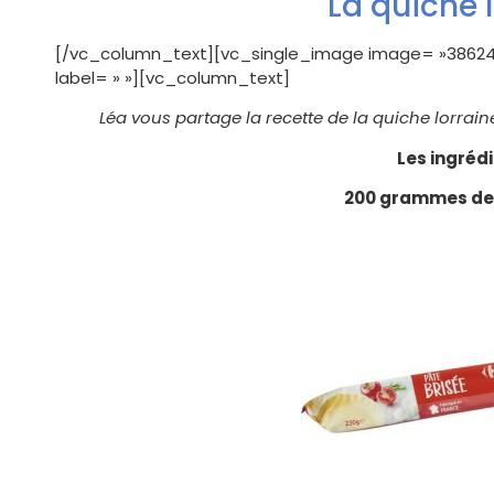
La quiche 
[/vc_column_text][vc_single_image image= »386243″
label= » »][vc_column_text]
Léa vous partage la recette de la quiche lorrain
Les ingréd
200 grammes de 