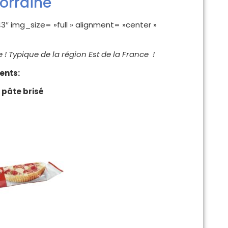
lorraine
 img_size= »full » alignment= »center »
e ! Typique de la région Est de la France !
ients:
pâte brisé