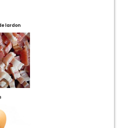
e lardon
s