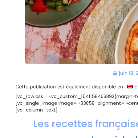
juin 19,
Cette publication est également disponible en :
E
[vc_row css= ».vc_custom_1541158463892{margin-top
[vc_single_image image= »33858″ alignment= »cente
[vc_column_text]
Les recettes français