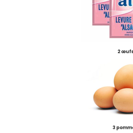
2
œuf
3 pomm