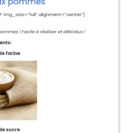
aux pommes
 img_size=”full” alignment=”center”]
ommes ! Facile à réaliser et délicieux !
ients:
e farine
de sucre