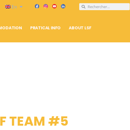
En
MODATION
PRATICAL INFO
ABOUT LSF
SF TEAM #5