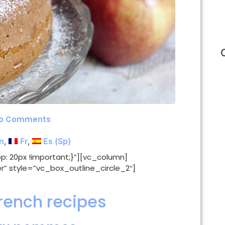
o Comments
n
Fr
Es
(
Sp
)
: 20px !important;}”][vc_column]
” style=”vc_box_outline_circle_2″]
French recipes