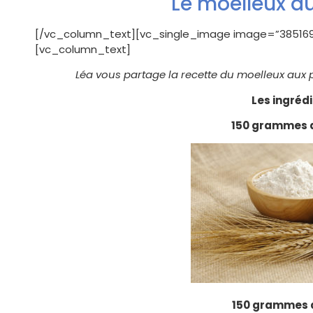
Le moelleux 
[/vc_column_text][vc_single_image image=”385169″
[vc_column_text]
Léa vous partage la recette du moelleux aux p
Les ingréd
150 grammes d
150 grammes 