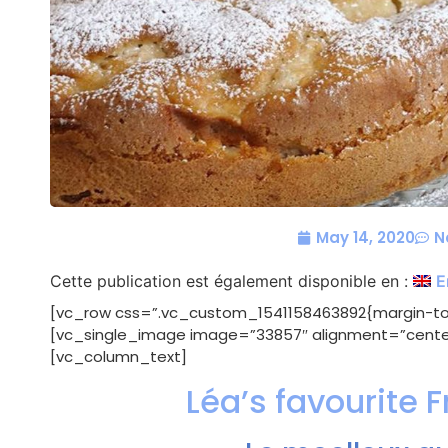
May 14, 2020
N
Cette publication est également disponible en :
E
[vc_row css=”.vc_custom_1541158463892{margin-top
[vc_single_image image=”33857″ alignment=”center
[vc_column_text]
Léa’s favourite 