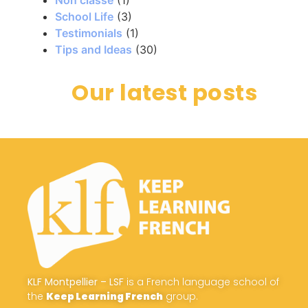
Non classé
(1)
School Life
(3)
Testimonials
(1)
Tips and Ideas
(30)
Our latest posts
KLF Montpellier – LSF
is a French language school of
the
Keep Learning French
group.