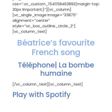
css=”.vc_custom_1541158463892{margin-top:
20px !important;}”][vc_column]
[vc_single_image image=”33875″
alignment=”center”
style=”vc_box_outline_circle_2″]
[vc_column_text]
Béatrice’s favourite
French song
Téléphone| La bombe
humaine
[/vc_column_text][vc_column_text]
Play with Spotify