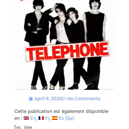
April 9, 2020
No Comments
Cette publication est également disponible
en :
En
Fr
Es
(
Sp
)
[vc_row