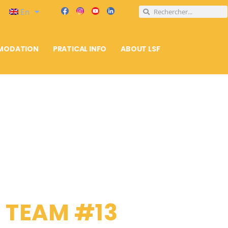
En
MODATION
PRATICAL INFO
ABOUT LSF
F TEAM #13