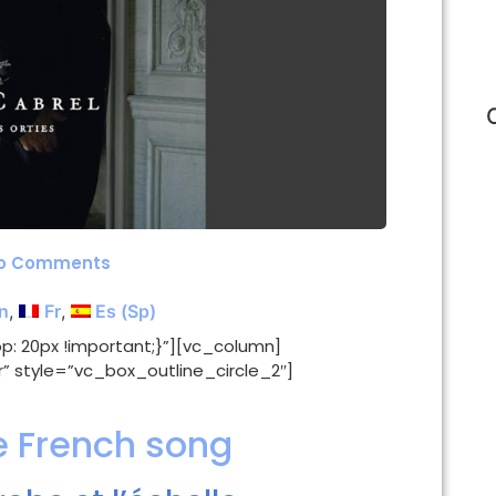
o Comments
n
Fr
Es
(
Sp
)
: 20px !important;}”][vc_column]
 style=”vc_box_outline_circle_2″]
e French song