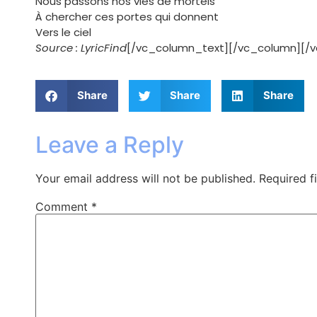
Nous passons nos vies de mortels
À chercher ces portes qui donnent
Vers le ciel
Source : LyricFind
[/vc_column_text][/vc_column][/
Share
Share
Share
Leave a Reply
Your email address will not be published.
Required f
Comment
*