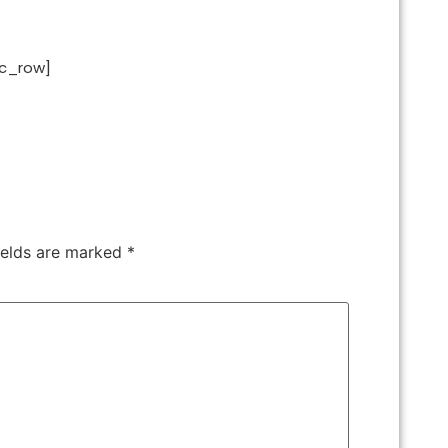
vc_row]
ields are marked
*