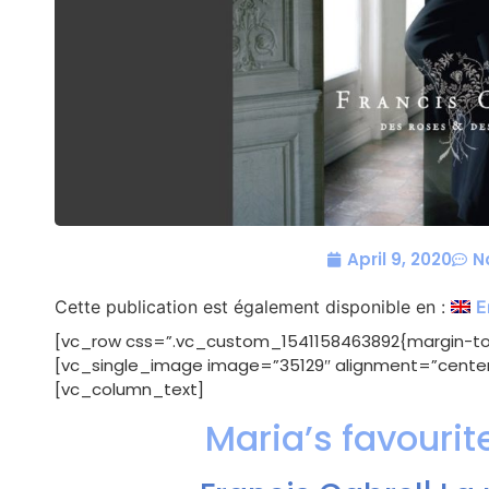
April 9, 2020
N
Cette publication est également disponible en :
E
[vc_row css=”.vc_custom_1541158463892{margin-top
[vc_single_image image=”35129″ alignment=”center”
[vc_column_text]
Maria’s favourit