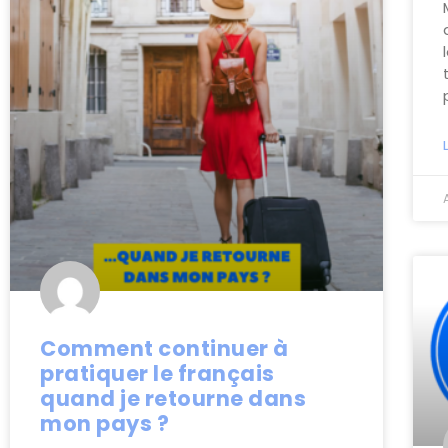
Comment continuer à
pratiquer le français
quand je retourne dans
mon pays ?