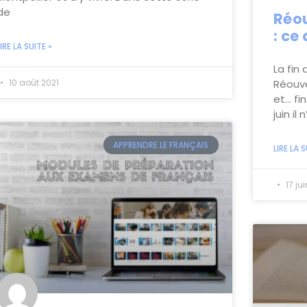
de
Réou
: ce
LIRE LA SUITE »
La fin
Réouve
10 août 2021
et… fi
juin il
APPRENDRE LE FRANÇAIS
LIRE LA S
17 jui