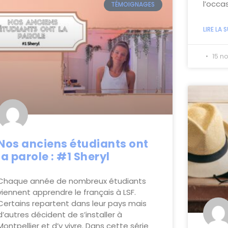
l’occa
TÉMOIGNAGES
LIRE LA S
15 no
Nos anciens étudiants ont
la parole : #1 Sheryl
Chaque année de nombreux étudiants
viennent apprendre le français à LSF.
Certains repartent dans leur pays mais
d’autres décident de s’installer à
Montpellier et d’y vivre. Dans cette série