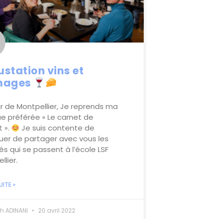
station vins et
mages
r de Montpellier, Je reprends ma
ue préférée « Le carnet de
 ».
Je suis contente de
uer de partager avec vous les
tés qui se passent à l’école LSF
llier.
UITE »
h ADINANI
20 avril 2022