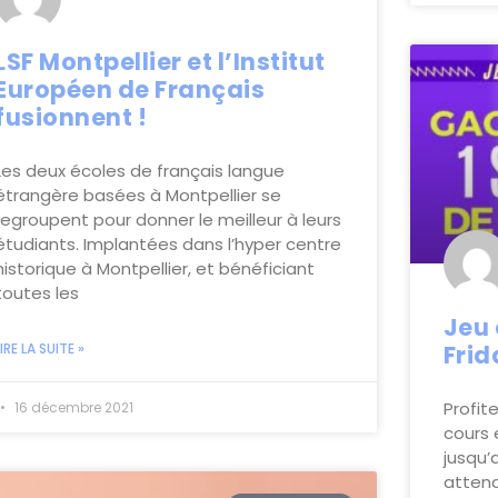
LSF Montpellier et l’Institut
Européen de Français
fusionnent !
Les deux écoles de français langue
étrangère basées à Montpellier se
regroupent pour donner le meilleur à leurs
étudiants. Implantées dans l’hyper centre
historique à Montpellier, et bénéficiant
toutes les
Jeu 
LIRE LA SUITE »
Frid
Profit
16 décembre 2021
cours 
jusqu’
attend