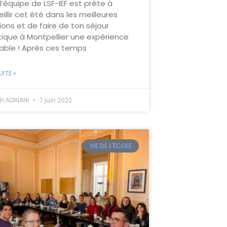
l’équipe de LSF-IEF est prête à
illir cet été dans les meilleures
ions et de faire de ton séjour
stique à Montpellier une expérience
iable ! Après ces temps
UITE »
h ADINANI
7 juin 2022
VIE DE L'ÉCOLE