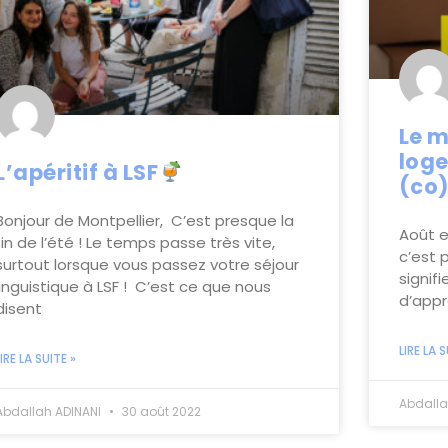
Le m
loge
L’apéritif à LSF
(co)
Bonjour de Montpellier, C’est presque la
Août e
fin de l’été ! Le temps passe très vite,
c’est 
surtout lorsque vous passez votre séjour
signif
linguistique à LSF ! C’est ce que nous
d’appr
disent
LIRE LA S
LIRE LA SUITE »
Abdalla
Abdallah ADINANI
30 août 2022