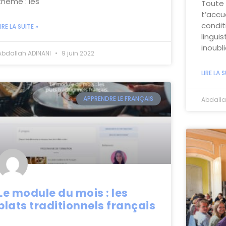
thème : les
Toute 
t’accue
condit
LIRE LA SUITE »
lingui
inoubl
Abdallah ADINANI
9 juin 2022
LIRE LA S
APPRENDRE LE FRANÇAIS
Abdalla
Le module du mois : les
plats traditionnels français