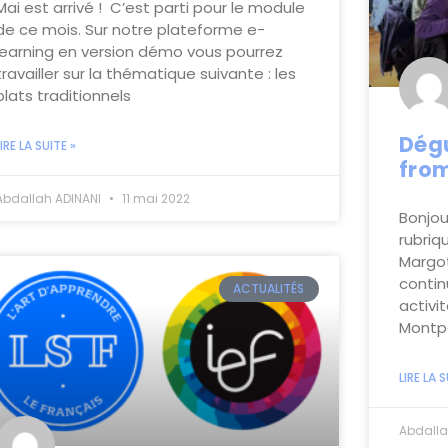
Mai est arrivé ! C’est parti pour le module
de ce mois. Sur notre plateforme e-
learning en version démo vous pourrez
travailler sur la thématique suivante : les
plats traditionnels
Dégu
LIRE LA SUITE »
fro
Abdallah ADINANI
11 mai 2022
Bonjou
rubriq
Margot
contin
ACTUALITÉS
activi
Montpe
LIRE LA S
Abdalla